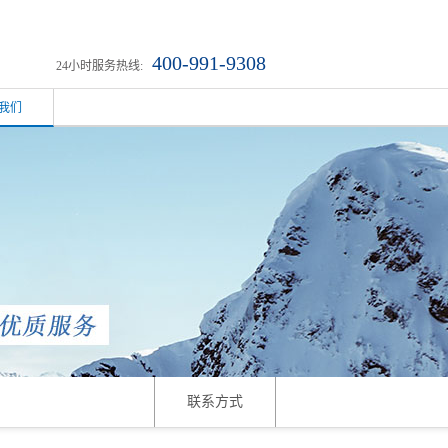
400-991-9308
24小时服务热线:
我们
联系方式