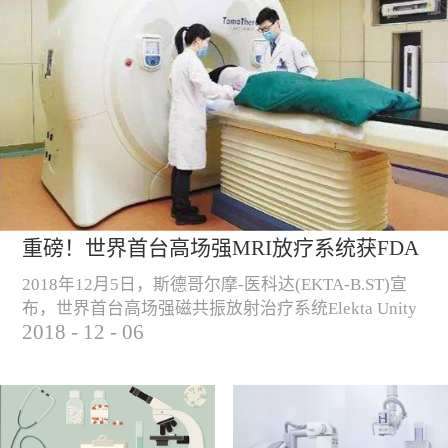
重磅！世界首台高场强MRI放疗系统获FDA
认证！
2018年12月5日，斯德哥尔摩-医科达(EKTA-B.ST)宣
布，世界首台高场强磁共振放射治疗系统Elekta Unity
2018
-
12
-
06
正式获得FDA认证，可用于美国的商业销售和临床使
用。 （Elekta Unity高场强磁共振放疗系统）“自从
2018年6月高场强磁共振放射治疗系统获得CE认证以
来， Elekta Unity一直致力于提高和改善欧洲肿瘤患者
的治疗，我们很高兴这种尖端技术产品现已在美国...