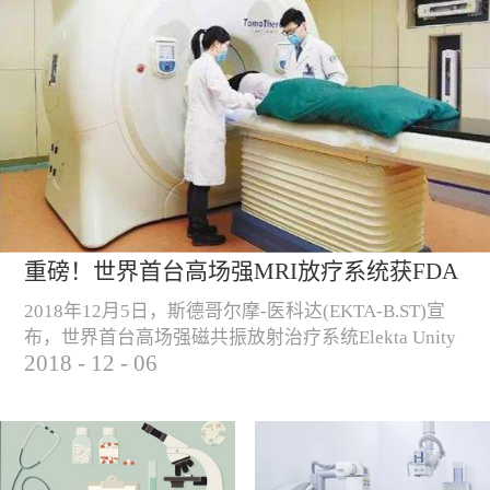
重磅！世界首台高场强MRI放疗系统获FDA
认证！
2018年12月5日，斯德哥尔摩-医科达(EKTA-B.ST)宣
布，世界首台高场强磁共振放射治疗系统Elekta Unity
2018
-
12
-
06
正式获得FDA认证，可用于美国的商业销售和临床使
用。 （Elekta Unity高场强磁共振放疗系统）“自从
2018年6月高场强磁共振放射治疗系统获得CE认证以
来， Elekta Unity一直致力于提高和改善欧洲肿瘤患者
的治疗，我们很高兴这种尖端技术产品现已在美国...