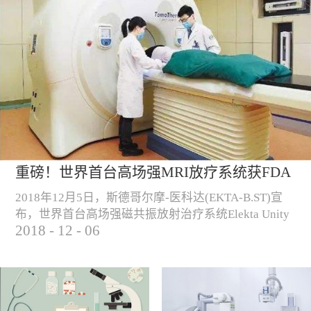
重磅！世界首台高场强MRI放疗系统获FDA
认证！
2018年12月5日，斯德哥尔摩-医科达(EKTA-B.ST)宣
布，世界首台高场强磁共振放射治疗系统Elekta Unity
2018
-
12
-
06
正式获得FDA认证，可用于美国的商业销售和临床使
用。 （Elekta Unity高场强磁共振放疗系统）“自从
2018年6月高场强磁共振放射治疗系统获得CE认证以
来， Elekta Unity一直致力于提高和改善欧洲肿瘤患者
的治疗，我们很高兴这种尖端技术产品现已在美国...