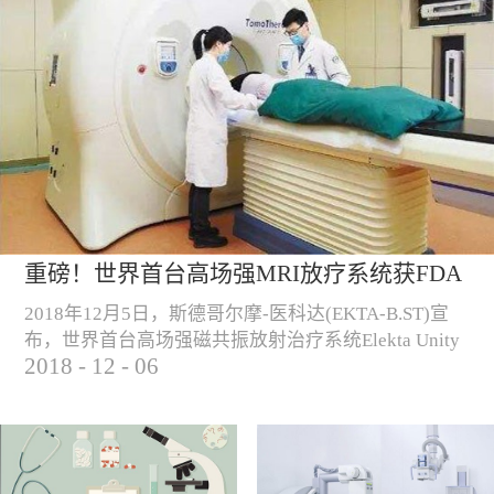
重磅！世界首台高场强MRI放疗系统获FDA
认证！
2018年12月5日，斯德哥尔摩-医科达(EKTA-B.ST)宣
布，世界首台高场强磁共振放射治疗系统Elekta Unity
2018
-
12
-
06
正式获得FDA认证，可用于美国的商业销售和临床使
用。 （Elekta Unity高场强磁共振放疗系统）“自从
2018年6月高场强磁共振放射治疗系统获得CE认证以
来， Elekta Unity一直致力于提高和改善欧洲肿瘤患者
的治疗，我们很高兴这种尖端技术产品现已在美国...