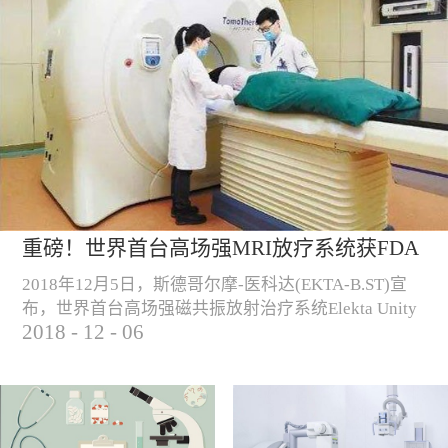
重磅！世界首台高场强MRI放疗系统获FDA
认证！
2018年12月5日，斯德哥尔摩-医科达(EKTA-B.ST)宣
布，世界首台高场强磁共振放射治疗系统Elekta Unity
2018
-
12
-
06
正式获得FDA认证，可用于美国的商业销售和临床使
用。 （Elekta Unity高场强磁共振放疗系统）“自从
2018年6月高场强磁共振放射治疗系统获得CE认证以
来， Elekta Unity一直致力于提高和改善欧洲肿瘤患者
的治疗，我们很高兴这种尖端技术产品现已在美国...