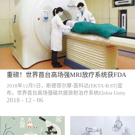
重磅！世界首台高场强MRI放疗系统获FDA
认证！
2018年12月5日，斯德哥尔摩-医科达(EKTA-B.ST)宣
布，世界首台高场强磁共振放射治疗系统Elekta Unity
2018
-
12
-
06
正式获得FDA认证，可用于美国的商业销售和临床使
用。 （Elekta Unity高场强磁共振放疗系统）“自从
2018年6月高场强磁共振放射治疗系统获得CE认证以
来， Elekta Unity一直致力于提高和改善欧洲肿瘤患者
的治疗，我们很高兴这种尖端技术产品现已在美国...