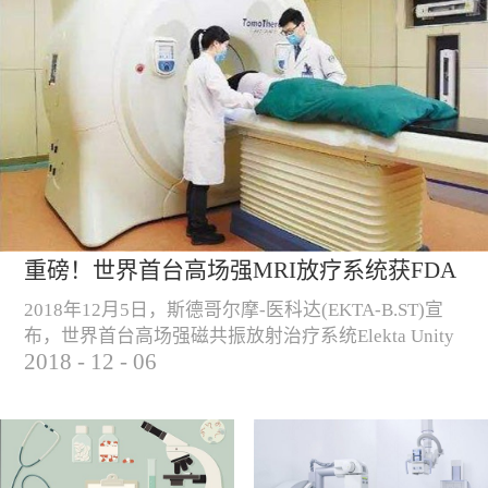
重磅！世界首台高场强MRI放疗系统获FDA
认证！
2018年12月5日，斯德哥尔摩-医科达(EKTA-B.ST)宣
布，世界首台高场强磁共振放射治疗系统Elekta Unity
2018
-
12
-
06
正式获得FDA认证，可用于美国的商业销售和临床使
用。 （Elekta Unity高场强磁共振放疗系统）“自从
2018年6月高场强磁共振放射治疗系统获得CE认证以
来， Elekta Unity一直致力于提高和改善欧洲肿瘤患者
的治疗，我们很高兴这种尖端技术产品现已在美国...