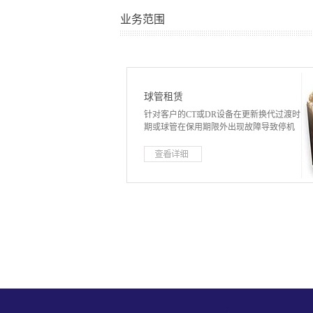
业务范围
球管租赁
针对客户的CT或DR设备在更新换代过渡时
期或球管在保用期限外出现故障导致停机
的意外情况，我公司可以提供球管租赁备
用方案，降低客户的使用成本及保障设备
的正常使用，可提供租赁球管品牌包括
GE、Philips、Siemens等各大品牌CT及DR
机，确认后24小时...
内球管货到现场进行安装调试。