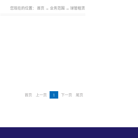
您现在的位置：
首页
→
业务范围
→
球管租赁
首页
上一页
1
下一页
尾页