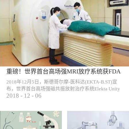
重磅！世界首台高场强MRI放疗系统获FDA
认证！
2018年12月5日，斯德哥尔摩-医科达(EKTA-B.ST)宣
布，世界首台高场强磁共振放射治疗系统Elekta Unity
2018
-
12
-
06
正式获得FDA认证，可用于美国的商业销售和临床使
用。 （Elekta Unity高场强磁共振放疗系统）“自从
2018年6月高场强磁共振放射治疗系统获得CE认证以
来， Elekta Unity一直致力于提高和改善欧洲肿瘤患者
的治疗，我们很高兴这种尖端技术产品现已在美国...